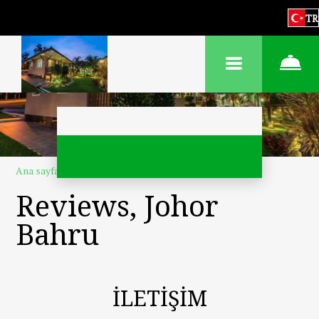
TR
Ana sayfa
–
Hakkımızda
–
Değerlendirmeler
Reviews, Johor
Bahru
İLETİŞİM