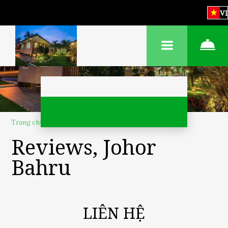
VI
Trang chủ
–
Về chúng tôi
–
Đánh giá
Reviews, Johor
Bahru
LIÊN HỆ