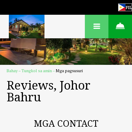
FIL
Bahay
–
Tungkol sa amin
–
Mga pagsusuri
Reviews, Johor
Bahru
MGA CONTACT