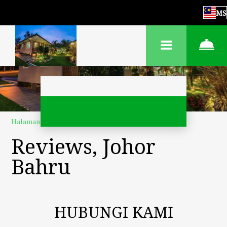
MS
Halaman utama
–
Tentang kami
–
Ulasan
Reviews, Johor
Bahru
HUBUNGI KAMI